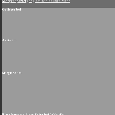
Morgenspaziergang am Steinhuder Meer
Gelistet bei
Aktiv im
Mitglied im
Bitte bewerte diese Seite bei Webwiki