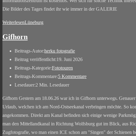
Informationszentrum ist kostenlos. Wer sich für solche Technik inter
Die Bilder des Tages findet ihr wie immer in der GALERIE
Weiterlesen
Lüneburg
Gifhorn
Beitrags-Autor:
herku fotografie
Beitrag veröffentlicht:
19. Juni 2026
Beitrags-Kategorie:
Fototouren
Beitrags-Kommentare:
5 Kommentare
Lesedauer:
2 Min. Lesedauer
Gifhorn Gestern am 18.06.26 war ich in Gifhorn unterwegs. Genauer 
Urlaub, welchen ich am Nord-Ostseekanal verbringen möchte. So konnte
angekommen. Direkt am Kanal befinden sich einige wenige Parkmögli
man den Mittellandkanal in Richtung Wolfsburg gut im Blick, aus Ric
Zugfotografie, wo man einen ICE schon am "Singen" der Schienen hört