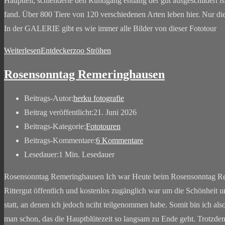
Hauptteil, schlenderte den Rundgang entlang der gut ausgeschildert is
fand. Über 800 Tiere von 120 verschiedenen Arten leben hier. Nur die
In der GALERIE gibt es wie immer alle Bilder von dieser Fototour
Weiterlesen
Entdeckerzoo Ströhen
Rosensonntag Remeringhausen
Beitrags-Autor:
herku fotografie
Beitrag veröffentlicht:
21. Juni 2026
Beitrags-Kategorie:
Fototouren
Beitrags-Kommentare:
6 Kommentare
Lesedauer:
1 Min. Lesedauer
Rosensonntag Remeringhausen Ich war Heute beim Rosensonntag Rem
Rittergut öffentlich und kostenlos zugänglich war um die Schönheit u
statt, an denen ich jedoch nciht teilgenommen habe. Somit bin ich als
man schon, das die Hauptblütezeit so langsam zu Ende geht. Trotzdem 