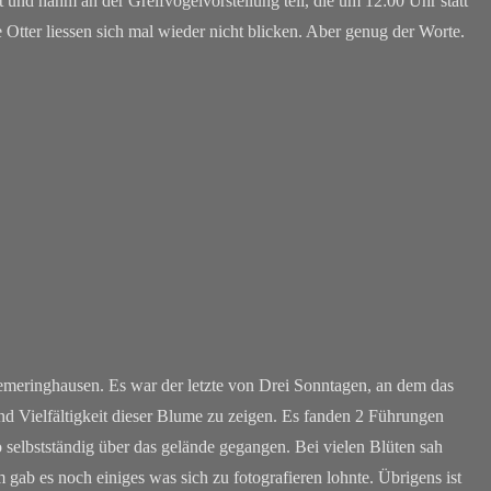
t und nahm an der Greifvogelvorstellung teil, die um 12:00 Uhr statt
 Otter liessen sich mal wieder nicht blicken. Aber genug der Worte.
eringhausen. Es war der letzte von Drei Sonntagen, an dem das
nd Vielfältigkeit dieser Blume zu zeigen. Es fanden 2 Führungen
o selbstständig über das gelände gegangen. Bei vielen Blüten sah
gab es noch einiges was sich zu fotografieren lohnte. Übrigens ist