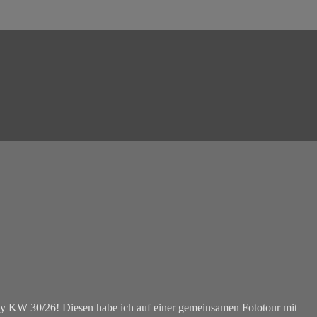
ay KW 30/26! Diesen habe ich auf einer gemeinsamen Fototour mit