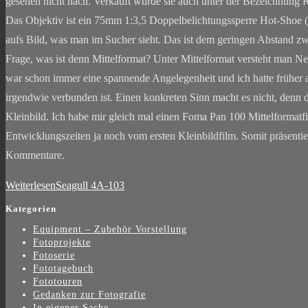
gesehen nicht nach. Verkauft wurde sie auch unter der Bezeichnung 
Das Objektiv ist ein 75mm 1:3,5 Doppelbelichtungssperre Hot-S
aufs Bild, was man im Sucher sieht. Das ist dem geringen Abstand z
Frage, was ist denn Mittelformat? Unter Mittelformat versteht man N
war schon immer eine spannende Angelegenheit und ich hatte früher a
irgendwie verbunden ist. Einen konkreten Sinn macht es nicht, denn di
Kleinbild. Ich habe mir gleich mal einen Foma Pan 100 Mittelformatfil
Entwicklungszeiten ja noch vom ersten Kleinbildfilm. Somit präsentie
Kommentare.
Weiterlesen
Seagull 4A-103
Kategorien
Equipment – Zubehör Vorstellung
Fotoprojekte
Fotoserie
Fototagebuch
Fototouren
Gedanken zur Fotografie
In eigener Sache