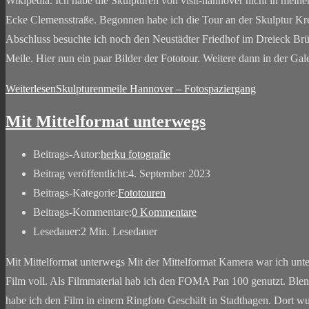
Wikipedia. Ich habe die Skulpturen von visit-hannover nicht in meine
Ecke Clemensstraße. Begonnen habe ich die Tour an der Skulptur Kr
Abschluss besuchte ich noch den Neustädter Friedhof im Dreieck Brüh
Meile. Hier nun ein paar Bilder der Fototour. Weitere dann in der G
Weiterlesen
Skulpturenmeile Hannover – Fotospaziergang
Mit Mittelformat unterwegs
Beitrags-Autor:
herku fotografie
Beitrag veröffentlicht:
4. September 2023
Beitrags-Kategorie:
Fototouren
Beitrags-Kommentare:
0 Kommentare
Lesedauer:
2 Min. Lesedauer
Mit Mittelformat unterwegs Mit der Mittelformat Kamera war ich unte
Film voll. Als Filmmaterial hab ich den FOMA Pan 100 genutzt. Blend
habe ich den Film in einem Ringfoto Geschäft in Stadthagen. Dort wur