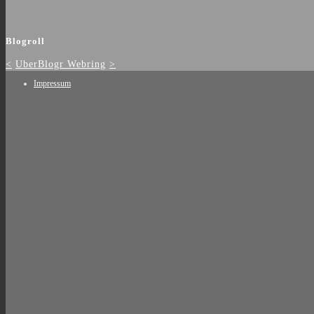
Blogroll
<
UberBlogr Webring
>
Impressum