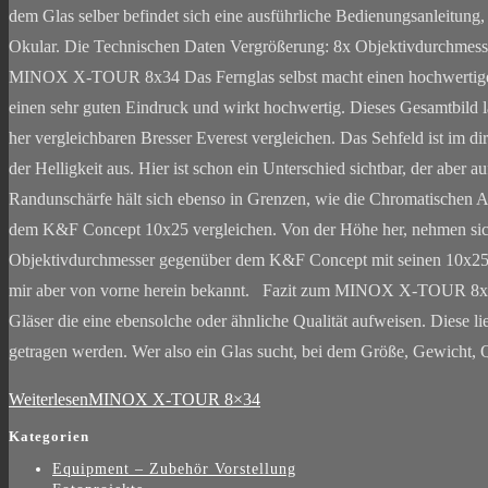
dem Glas selber befindet sich eine ausführliche Bedienungsanleitung
Okular. Die Technischen Daten Vergrößerung: 8x Objektivdurchmesser
MINOX X-TOUR 8x34 Das Fernglas selbst macht einen hochwertigen un
einen sehr guten Eindruck und wirkt hochwertig. Dieses Gesamtbild l
her vergleichbaren Bresser Everest vergleichen. Das Sehfeld ist im d
der Helligkeit aus. Hier ist schon ein Unterschied sichtbar, der aber
Randunschärfe hält sich ebenso in Grenzen, wie die Chromatischen A
dem K&F Concept 10x25 vergleichen. Von der Höhe her, nehmen sich di
Objektivdurchmesser gegenüber dem K&F Concept mit seinen 10x25 ge
mir aber von vorne herein bekannt. Fazit zum MINOX X-TOUR 8x34 Is
Gläser die eine ebensolche oder ähnliche Qualität aufweisen. Diese 
getragen werden. Wer also ein Glas sucht, bei dem Größe, Gewicht, Q
Weiterlesen
MINOX X-TOUR 8×34
Kategorien
Equipment – Zubehör Vorstellung