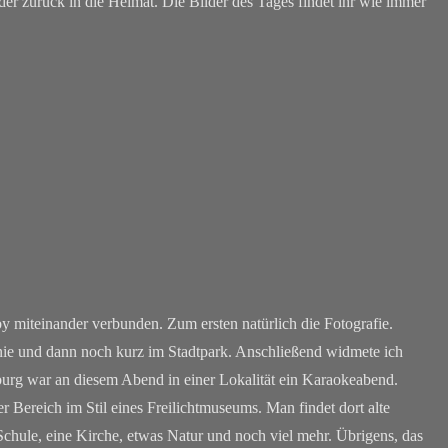
er zurück in die Heimat. Die Bilder des Tages findet ihr wie immer
miteinander verbunden. Zum ersten natürlich die Fotografie.
nie und dann noch kurz im Stadtpark. Anschließend widmete ich
rg war an diesem Abend in einer Lokalität ein Karaokeabend.
r Bereich im Stil eines Freilichtmuseums. Man findet dort alte
chule, eine Kirche, etwas Natur und noch viel mehr. Übrigens, das