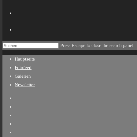
Press Escape to close the search panel.
Hauptseite
Fotofeed
Galerien
Newsletter