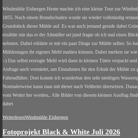
Windmühle Eisbergen Heute machte ich eine kleine Tour zur Windmüh
1855. Nach einem Brandschaden wurde sie wieder vollständig restauriert
Grundstück dieser Mühle auf. Es war auch jemand gerade dabei Grünp
erzählte mir das er der Altmüller sei jund fragte ob ich mal einen Blic
nehmen. Dabei erklärte er mir ein paar Dinge zur Mühle selber. So h
Mühlentagen ihr eigenes Mehl mahlen können. Dabei merken sie wie vie
:-) Das selbst erzeugte Mehl wird dann in kleinen Tüten verpackt u
Anfrage auch vermietet, um Einnahmen für den Erhalt der Mühle zu ge
Fahrradfähre. Dort konnte ich wunderbar den sehr niedrigen Wasserspi
Normalerweise kann man mit dieser nach Veltheim übersetzen. Danach
vom Wetter her werden,. Alle Bilder von diesem kleinen Ausflug fin
dabei
Weiterlesen
Windmühle Eisbergen
Fotoprojekt Black & White Juli 2026