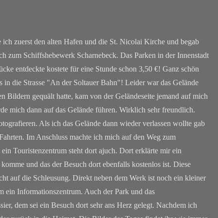
ich zuerst den alten Hafen und die St. Nicolai Kirche und begab
h zum Schiffshebewerk Scharnebeck. Das Parken in der Innenstadt
 Lücke entdeckte kostete für eine Stunde schon 3,50 €! Ganz schön
es in die Strasse "An der Soltauer Bahn"! Leider war das Gelände
en Bildern gequält hatte, kam von der Geländeseite jemand auf mich
e mich dann auf das Gelände führen. Wirklich sehr freundlich.
fotografieren. Als ich das Gelände dann wieder verlassen wollte gab
n Fahrten. Im Anschluss machte ich mich auf den Weg zum
ein Touristenzentrum steht dort ajuch. Dort erklärte mir ein
in komme und das der Besuch dort ebenfalls kostenlos ist. Diese
cht auf die Schleusung. Direkt neben dem Werk ist noch ein kleiner
dem ein Informationszentrum. Auch der Park und das
ssier, dem sei ein Besuch dort sehr ans Herz gelegt. Nachdem ich