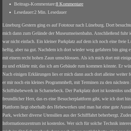
Beitrags-Kommentare:
8 Kommentare
Lesedauer:
2 Min. Lesedauer
Lüneburg Gestern ging es auf Fototour nach Lüneburg. Dort besuchte 
mich dann zum Gelände der Museumseisenbahn. Anschließend fuhr ic
war nicht einfach. Ein kleiner Parkplatz auf dem ich noch eine freie
heftig, aber na gut. Nachdem ich dort wieder weg gefahren bin ging 
mit einem recht hohen Zaun umschlossen. Als ich mich dort mit einig
zu und erklärte mir, das ich am Gebäude rum kommen könnte. Er würd
Nach einigen Erklärungen lies er mich dann auch dort alleine weiter 
er mir noch ein kleines Programmheft, mit Terminen zu den nächste
Schiffshebewerk in Scharnebeck. Der Parkplatz dort ist kostenlos und 
freundlicher Herr, das es eine Besucherplattform gibt, wie ich dort h
Plattform liegt oberhalb des Hebewerkes und man hat eine gute Aussi
Park, welcher diverse Utensilien aus der Schifffahrt beherbergt. Zu
Informationszentrum ist kostenlos. Wer sich für solche Technik intere