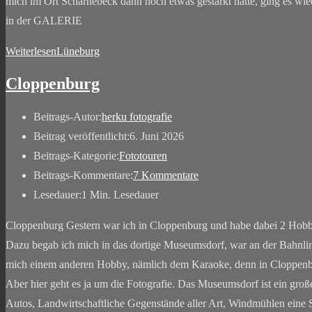
mich im Ort Scharnebeck dann noch etwas gestärkt hatte, ging es wied
in der GALERIE
Weiterlesen
Lüneburg
Cloppenburg
Beitrags-Autor:
herku fotografie
Beitrag veröffentlicht:
6. Juni 2026
Beitrags-Kategorie:
Fototouren
Beitrags-Kommentare:
7 Kommentare
Lesedauer:
1 Min. Lesedauer
Cloppenburg Gestern war ich in Cloppenburg und habe dabei 2 Hobby 
Dazu begab ich mich in das dortige Museumsdorf, war an der Bahnli
mich einem anderen Hobby, nämlich dem Karaoke, denn in Cloppenbu
Aber hier geht es ja um die Fotografie. Das Museumsdorf ist ein große
Autos, Landwirtschaftliche Gegenstände aller Art, Windmühlen eine S