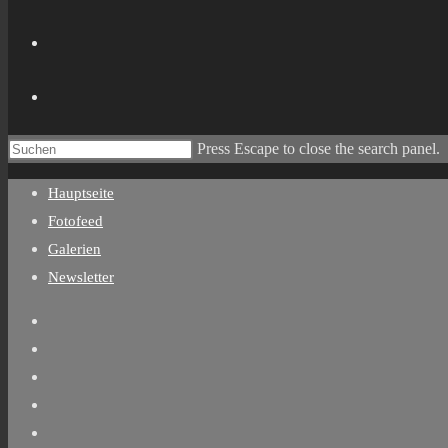
Press Escape to close the search panel.
Hauptseite
Fotofeed
Galerien
Newsletter