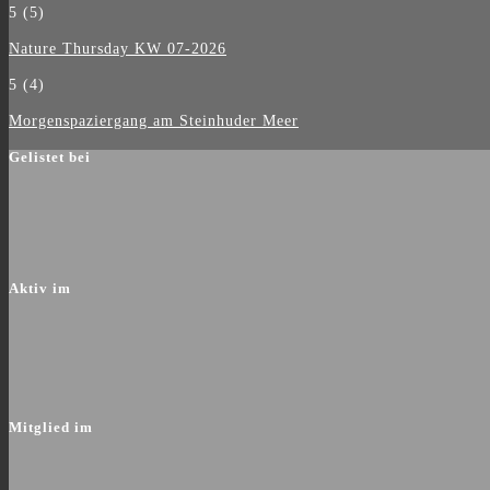
5
(5)
Nature Thursday KW 07-2026
5
(4)
Morgenspaziergang am Steinhuder Meer
Gelistet bei
Aktiv im
Mitglied im