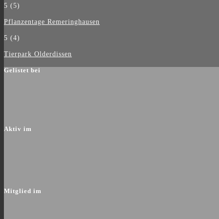
5
(5)
Pflanzentage Remeringhausen
5
(4)
Tierpark Olderdissen
Gelistet bei
Aktiv im
Mitglied im