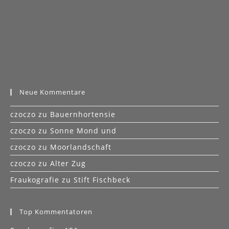
Neue Kommentare
czoczo
zu
Bauernhortensie
czoczo
zu
Sonne Mond und
czoczo
zu
Moorlandschaft
czoczo
zu
Alter Zug
Fraukografie
zu
Stift Fischbeck
Top Kommentatoren
Fraukografie: 156
Claudia: 104
Gitte: 88