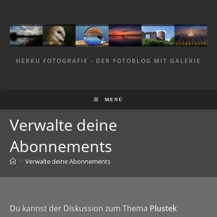
Zum
Inhalt
springen
HERKU FOTOGRAFIE - DER FOTOBLOG MIT GALERIE
MENÜ
Verwalte deine
Abonnements
>
Verwalte deine Abonnements
Du kannst der Diskussion zum Thema
Plustek