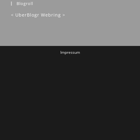
<
UberBlogr Webring
>
Impressum
Dieses Werk ist lizenziert unter einer
Creative Commons
Namensnennung - Nicht kommerziell - Keine Bearbeitungen 4.0