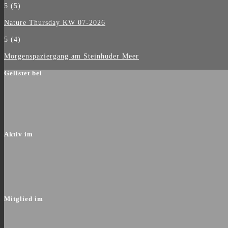
5
(5)
Nature Thursday KW 07-2026
5
(4)
Morgenspaziergang am Steinhuder Meer
Gelistet bei
Aktiv im
Mitglied im