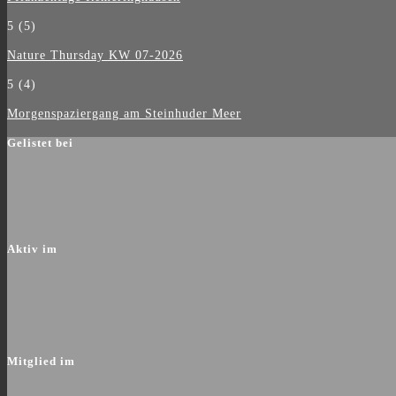
5
(5)
Nature Thursday KW 07-2026
5
(4)
Morgenspaziergang am Steinhuder Meer
Gelistet bei
Aktiv im
Mitglied im