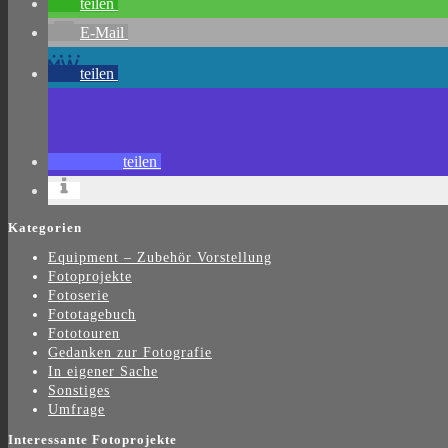
teilen
E-Mail
teilen
teilen
Kategorien
Equipment – Zubehör Vorstellung
Fotoprojekte
Fotoserie
Fototagebuch
Fototouren
Gedanken zur Fotografie
In eigener Sache
Sonstiges
Umfrage
Interessante Fotoprojekte